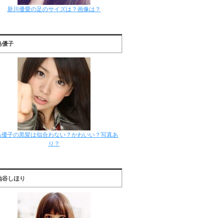
新川優愛の足のサイズは？画像は？
島優子
島優子の黒髪は似合わない？かわいい？写真あ
り？
地谷しほり