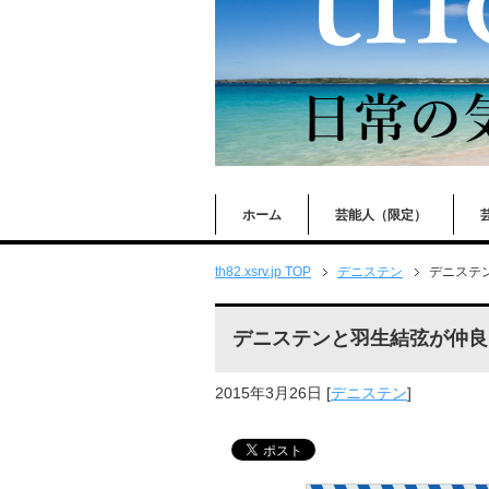
ホーム
芸能人（限定）
th82.xsrv.jp TOP
デニステン
デニステン
デニステンと羽生結弦が仲良し
2015年3月26日
[
デニステン
]