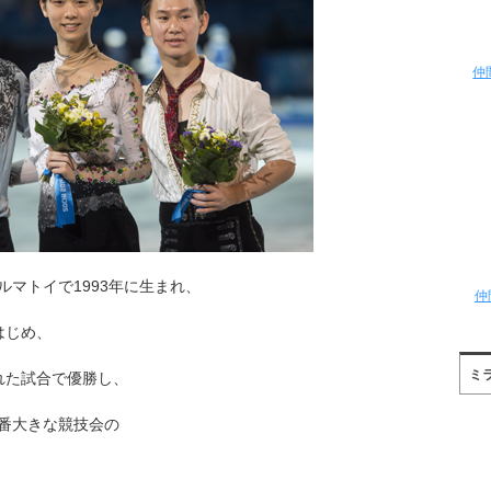
仲
マトイで1993年に生まれ、
仲
はじめ、
ミ
れた試合で優勝し、
番大きな競技会の