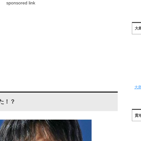
sponsored link
大
大
した！？
貫