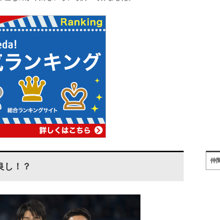
仲
良し！？