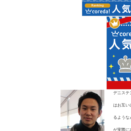
デニステ
はお互いに
るような
が実際に