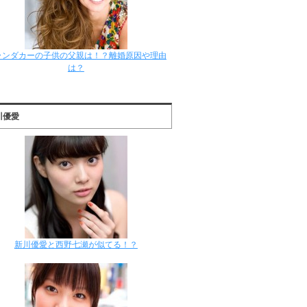
ランダカーの子供の父親は！？離婚原因や理由
は？
川優愛
新川優愛と西野七瀬が似てる！？