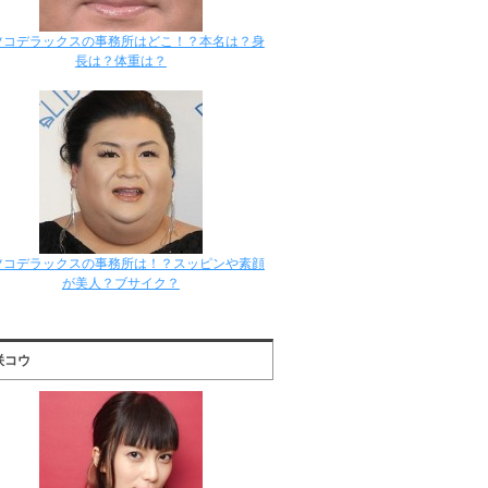
ツコデラックスの事務所はどこ！？本名は？身
長は？体重は？
ツコデラックスの事務所は！？スッピンや素顔
が美人？ブサイク？
咲コウ