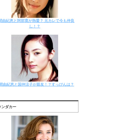
間由紀恵と阿部寛が熱愛？ 元カレで今も仲良
し！？
間由紀恵と国仲涼子が親友！？すっぴんは？
ランダカー