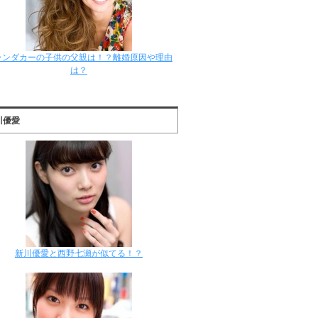
ランダカーの子供の父親は！？離婚原因や理由
は？
川優愛
新川優愛と西野七瀬が似てる！？