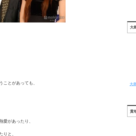
大
うことがあっても、
大
貫
熱愛があったり、
たりと、