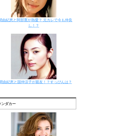
間由紀恵と阿部寛が熱愛？ 元カレで今も仲良
し！？
間由紀恵と国仲涼子が親友！？すっぴんは？
ランダカー