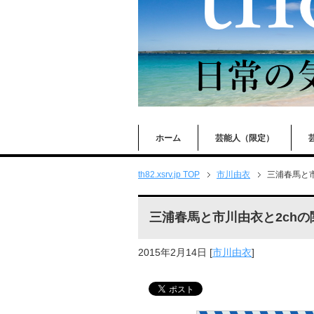
ホーム
芸能人（限定）
th82.xsrv.jp TOP
市川由衣
三浦春馬と
三浦春馬と市川由衣と2ch
2015年2月14日
[
市川由衣
]