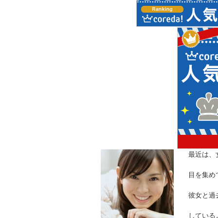
最近は、
目を集め
彼女と過
している