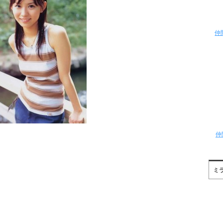
仲
仲
ミ