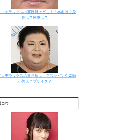
ツコデラックスの事務所はどこ！？本名は？身
長は？体重は？
ツコデラックスの事務所は！？スッピンや素顔
が美人？ブサイク？
咲コウ