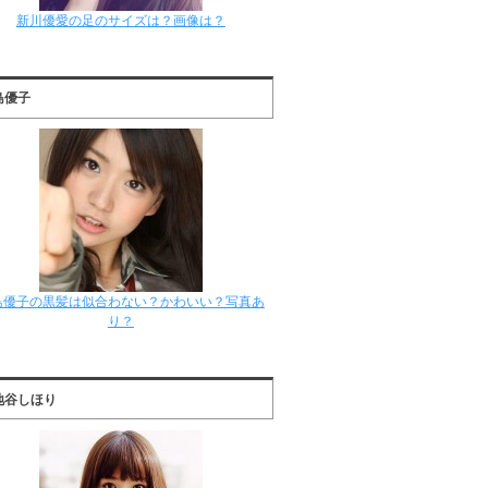
新川優愛の足のサイズは？画像は？
島優子
島優子の黒髪は似合わない？かわいい？写真あ
り？
地谷しほり