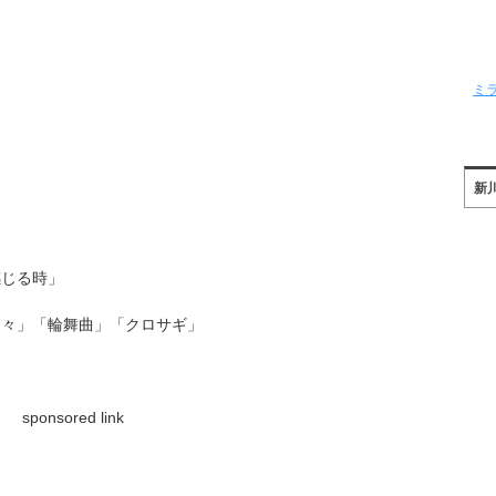
ミ
新
感じる時」
日々」「輪舞曲」「クロサギ」
sponsored link