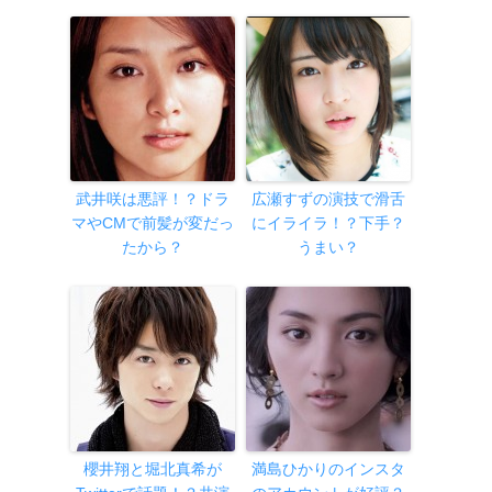
武井咲は悪評！？ドラ
広瀬すずの演技で滑舌
マやCMで前髪が変だっ
にイライラ！？下手？
たから？
うまい？
櫻井翔と堀北真希が
満島ひかりのインスタ