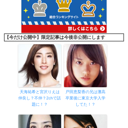
【今だけ公開中】限定記事は今後非公開にします
天海祐希と宮沢りえは
戸田恵梨香の兄は灘高
仲良し？不仲？2chで話
卒業後に東京大学入学
題に！？
してた！？