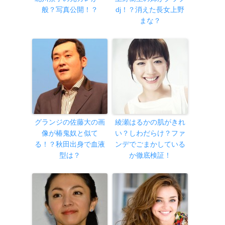
般？写真公開！？
dj！？消えた長女上野
まな？
グランジの佐藤大の画
綾瀬はるかの肌がきれ
像が椿鬼奴と似て
い？しわだらけ？ファ
る！？秋田出身で血液
ンデでごまかしている
型は？
か徹底検証！