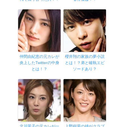
仲間由紀恵の元カレが
櫻井翔の家族の夢小説
炎上したTwitterの中身
とは！？弟と確執エピ
とは！？
ソードあり？
北川景子の元カレが一
上野樹里の姉がクラブ