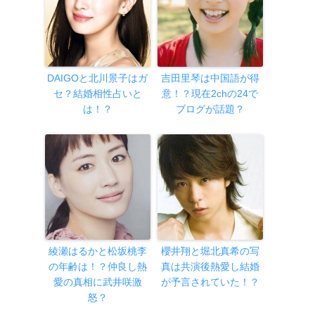
DAIGOと北川景子はガ
吉田里琴は中国語が得
セ？結婚相性占いと
意！？現在2chの24で
は！？
ブログが話題？
綾瀬はるかと松坂桃李
櫻井翔と堀北真希の写
の年齢は！？仲良し熱
真は共演後熱愛し結婚
愛の真相に武井咲激
が予言されていた！？
怒？