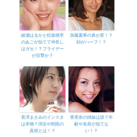
綾瀬はるかと松坂桃李
加藤夏希の鼻が変！？
のあごが似てて仲良し
顔がハーフ！？
はガセ！？フライデー
が目撃か？
長澤まさみのインスタ
香里奈の姉妹は誰？年
は本物？消去や削除の
齢や名前が似てな
真相とは！？
い！？