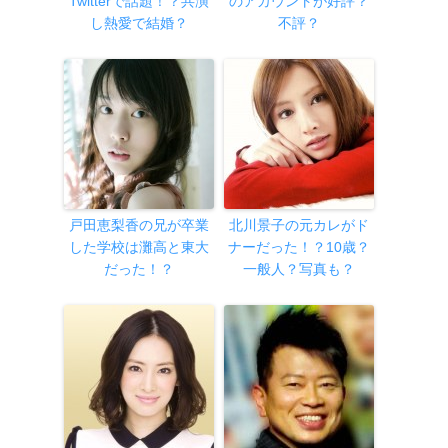
Twitterで話題！？共演
のアカウントが好評？
し熱愛で結婚？
不評？
戸田恵梨香の兄が卒業
北川景子の元カレがド
した学校は灘高と東大
ナーだった！？10歳？
だった！？
一般人？写真も？