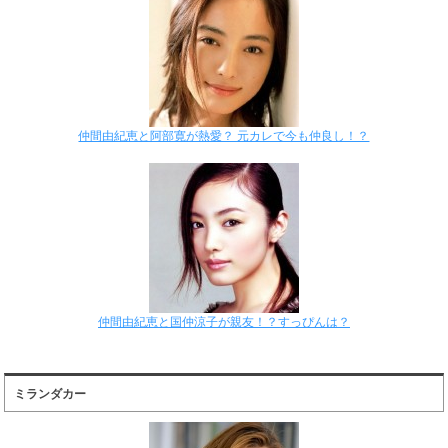
仲間由紀恵と阿部寛が熱愛？ 元カレで今も仲良し！？
仲間由紀恵と国仲涼子が親友！？すっぴんは？
ミランダカー