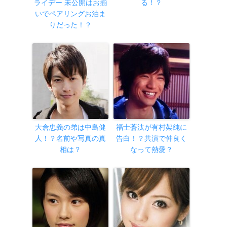
ライデー 未公開はお揃
る！？
いでペアリングお泊ま
りだった！？
大倉忠義の弟は中島健
福士蒼汰が有村架純に
人！？名前や写真の真
告白！？共演で仲良く
相は？
なって熱愛？