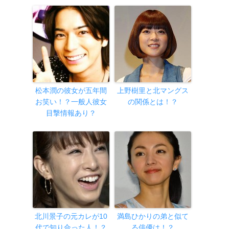
松本潤の彼女が五年間
上野樹里と北マングス
お笑い！？一般人彼女
の関係とは！？
目撃情報あり？
北川景子の元カレが10
満島ひかりの弟と似て
代で知り合った人！？
る俳優は！？