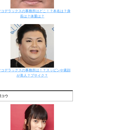
ツコデラックスの事務所はどこ！？本名は？身
長は？体重は？
ツコデラックスの事務所は！？スッピンや素顔
が美人？ブサイク？
咲コウ