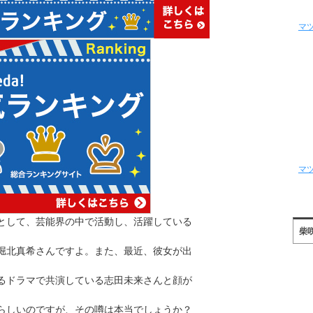
マ
マ
として、芸能界の中で活動し、活躍している
柴
堀北真希さんですよ。また、最近、彼女が出
るドラマで共演している志田未来さんと顔が
らしいのですが、その噂は本当でしょうか？