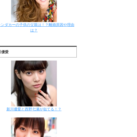
ランダカーの子供の父親は！？離婚原因や理由
は？
川優愛
新川優愛と西野七瀬が似てる！？