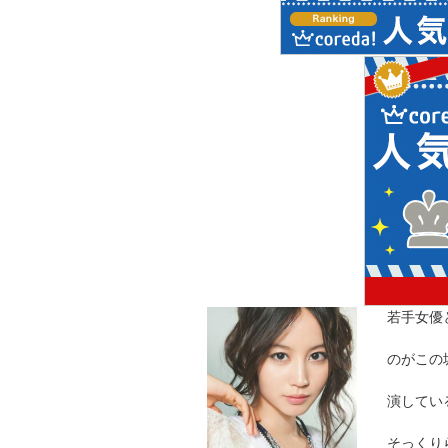
若手女優
のがこの
演してい
そっくり