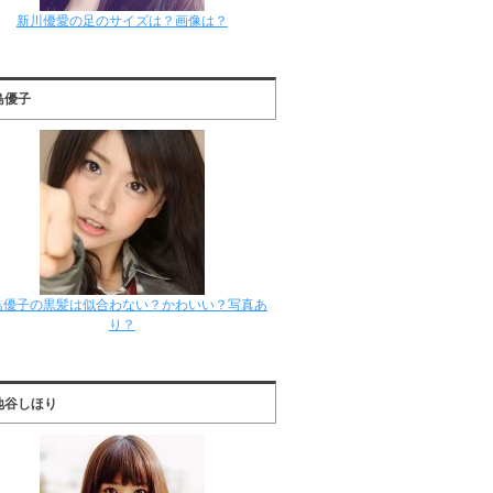
新川優愛の足のサイズは？画像は？
島優子
島優子の黒髪は似合わない？かわいい？写真あ
り？
地谷しほり