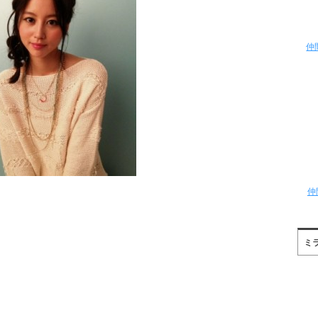
仲
仲
ミ