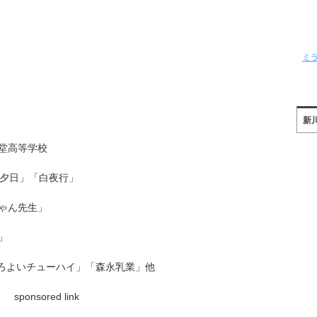
ミ
新
堂高等学校
の夕日」「白夜行」
ゃん先生」
」
ほろよいチューハイ」「森永乳業」他
sponsored link