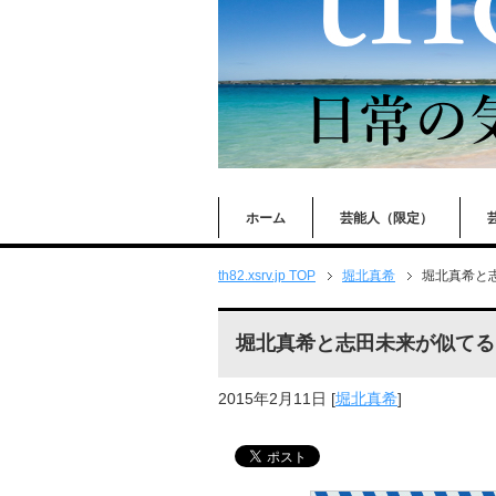
ホーム
芸能人（限定）
th82.xsrv.jp TOP
堀北真希
堀北真希と
堀北真希と志田未来が似てる
2015年2月11日
[
堀北真希
]