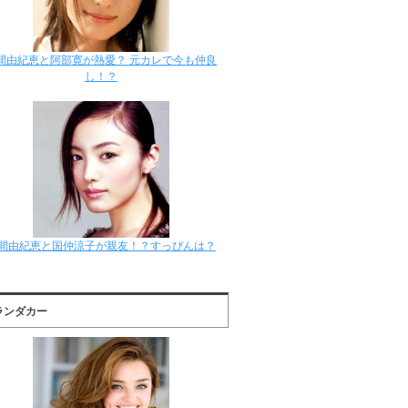
間由紀恵と阿部寛が熱愛？ 元カレで今も仲良
し！？
間由紀恵と国仲涼子が親友！？すっぴんは？
ランダカー