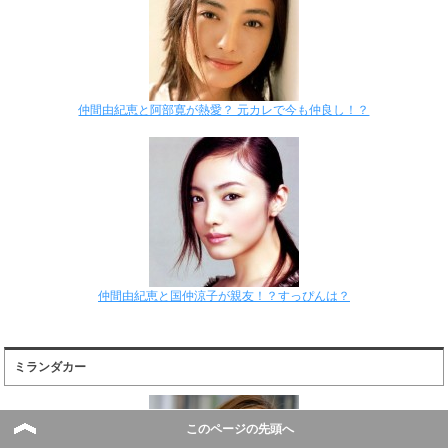
仲間由紀恵と阿部寛が熱愛？ 元カレで今も仲良し！？
仲間由紀恵と国仲涼子が親友！？すっぴんは？
ミランダカー
このページの先頭へ