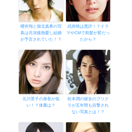
櫻井翔と堀北真希の写
武井咲は悪評！？ドラ
真は共演後熱愛し結婚
マやCMで前髪が変だっ
が予言されていた！？
たから？
北川景子の身長が低
松本潤の彼女のプリク
い！？体重は？
ラが五年間も目撃され
ない写真とは！？