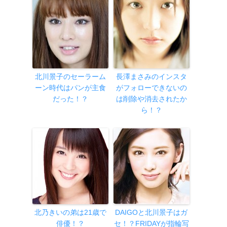
北川景子のセーラーム
長澤まさみのインスタ
ーン時代はパンが主食
がフォローできないの
だった！？
は削除や消去されたか
ら！？
北乃きいの弟は21歳で
DAIGOと北川景子はガ
俳優！？
セ！？FRIDAYが指輪写