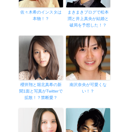
佐々木希のインスタは
まきまきブログで松本
本物！？
潤と井上真央が結婚と
破局を予想した！？
櫻井翔と堀北真希の新
南沢奈央が可愛くな
聞1面と写真がTwitterで
い！？
拡散！？禁断愛？