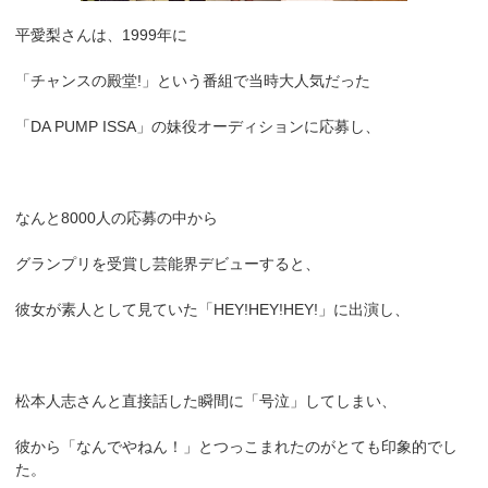
平愛梨さんは、1999年に
「チャンスの殿堂!」という番組で当時大人気だった
「DA PUMP ISSA」の妹役オーディションに応募し、
なんと8000人の応募の中から
グランプリを受賞し芸能界デビューすると、
彼女が素人として見ていた「HEY!HEY!HEY!」に出演し、
松本人志さんと直接話した瞬間に「号泣」してしまい、
彼から「なんでやねん！」とつっこまれたのがとても印象的でし
た。