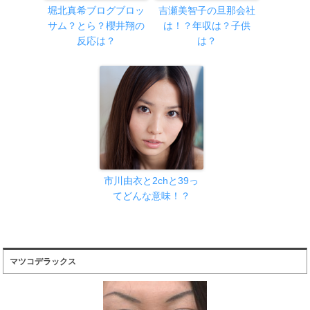
堀北真希ブログブロッ
吉瀬美智子の旦那会社
サム？とら？櫻井翔の
は！？年収は？子供
反応は？
は？
市川由衣と2chと39っ
てどんな意味！？
マツコデラックス