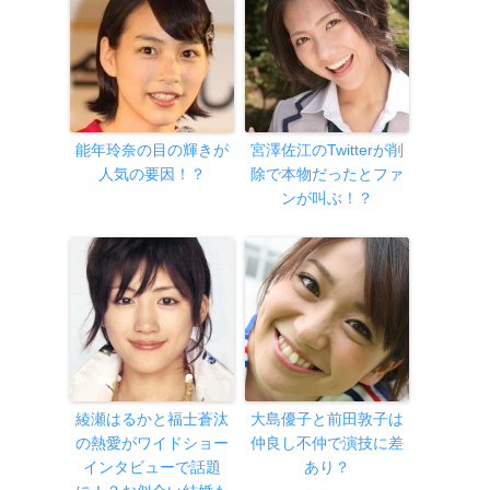
能年玲奈の目の輝きが
宮澤佐江のTwitterが削
人気の要因！？
除で本物だったとファ
ンが叫ぶ！？
綾瀬はるかと福士蒼汰
大島優子と前田敦子は
の熱愛がワイドショー
仲良し不仲で演技に差
インタビューで話題
あり？