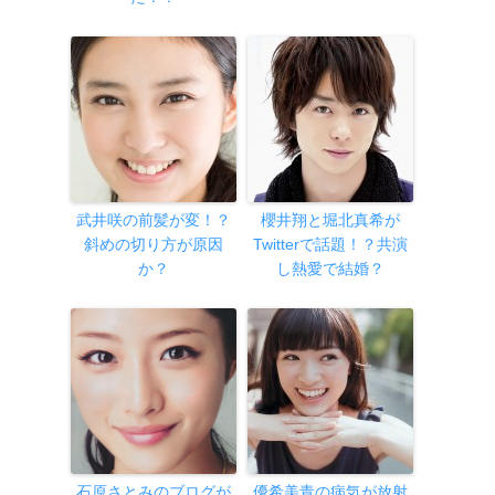
武井咲の前髪が変！？
櫻井翔と堀北真希が
斜めの切り方が原因
Twitterで話題！？共演
か？
し熱愛で結婚？
石原さとみのブログが
優希美青の病気が放射