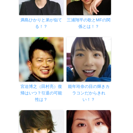
満島ひかりと弟が似て
三浦翔平の歌とMFの関
る！？
係とは！？
宮迫博之（田村亮）復
能年玲奈の目の輝きカ
帰はいつ？引退の可能
ラコンだからきれ
性は？
い！？