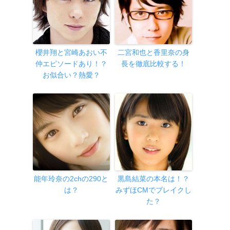
櫻井翔と宮崎あおい不
二宮和也と香里奈の身
仲エピソードあり！？
長を徹底比較する！
お似合い？熱愛？
能年玲奈の2chの290と
黒島結菜の本名は！？
は？
みずほCMでブレイクし
た？