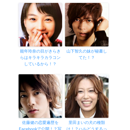
能年玲奈の目がきらき
山下智久の妹が秘書し
らはキラキラカラコン
てた！？
しているから！？
佐藤健の恋愛遍歴を
里田まいの犬の種類
Facebookで公開！？写
は！？ハルどうするっ