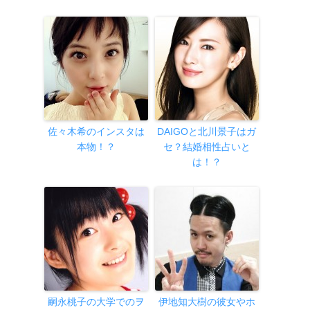
佐々木希のインスタは
DAIGOと北川景子はガ
本物！？
セ？結婚相性占いと
は！？
嗣永桃子の大学でのヲ
伊地知大樹の彼女やホ