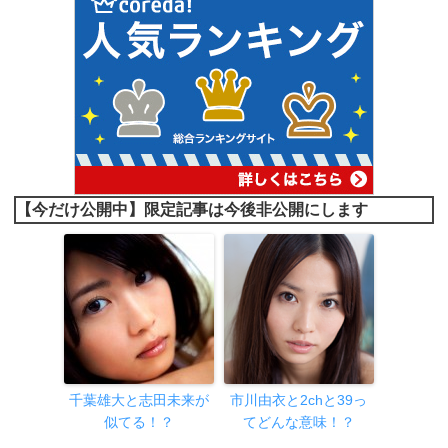
【今だけ公開中】限定記事は今後非公開にします
千葉雄大と志田未来が
市川由衣と2chと39っ
似てる！？
てどんな意味！？