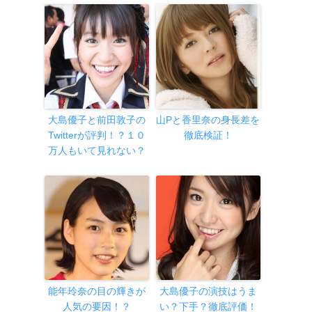
大島優子と前田敦子の
山Pと香里奈の身長差を
Twitterが評判！？１０
徹底検証！
万人もいて見れない？
能年玲奈の目の輝きが
大島優子の演技はうま
人気の要因！？
い？下手？徹底評価！