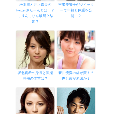
松本潤と井上真央の
吉瀬美智子がツイッタ
twitterさたーんとは！？
ーで年齢と体重を公
こりんこりん破局？結
開！？
婚？
堀北真希の身長と嵐櫻
新川優愛の歯が変！？
井翔の体重は？
差し歯が原因か？