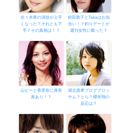
佐々木希の演技が上手
前田敦子とTakaはお似
くなった？それとも下
合い！？釣りデートが
手？その真相は！？
週刊女性に載った？
山ピーと香里奈に身長
堀北真希ブログブロッ
差あり！？
サム？とら？櫻井翔の
反応は？