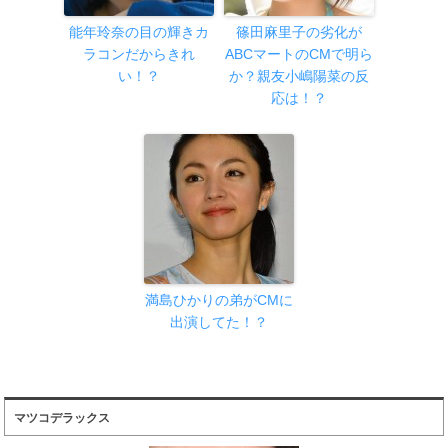
能年玲奈の目の輝きカ
篠田麻里子の劣化が
ラコンだからきれ
ABCマートのCMで明ら
い！？
か？親友小嶋陽菜の反
応は！？
満島ひかりの弟がCMに
出演してた！？
マツコデラックス