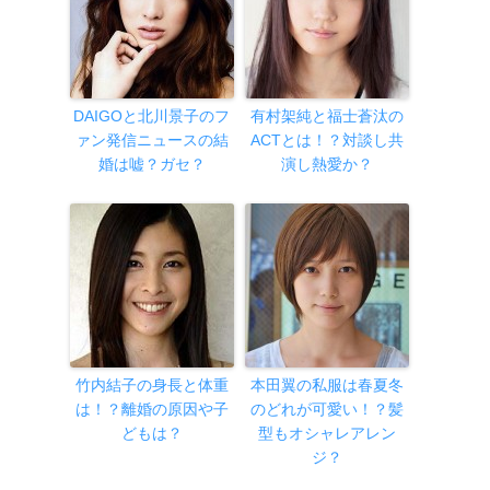
DAIGOと北川景子のフ
有村架純と福士蒼汰の
ァン発信ニュースの結
ACTとは！？対談し共
婚は嘘？ガセ？
演し熱愛か？
竹内結子の身長と体重
本田翼の私服は春夏冬
は！？離婚の原因や子
のどれが可愛い！？髪
どもは？
型もオシャレアレン
ジ？