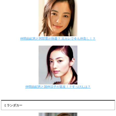
仲間由紀恵と阿部寛が熱愛？ 元カレで今も仲良し！？
仲間由紀恵と国仲涼子が親友！？すっぴんは？
ミランダカー