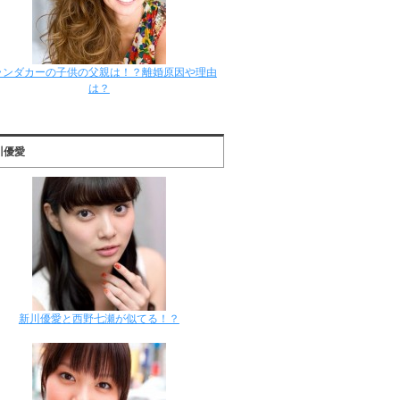
ランダカーの子供の父親は！？離婚原因や理由
は？
川優愛
新川優愛と西野七瀬が似てる！？