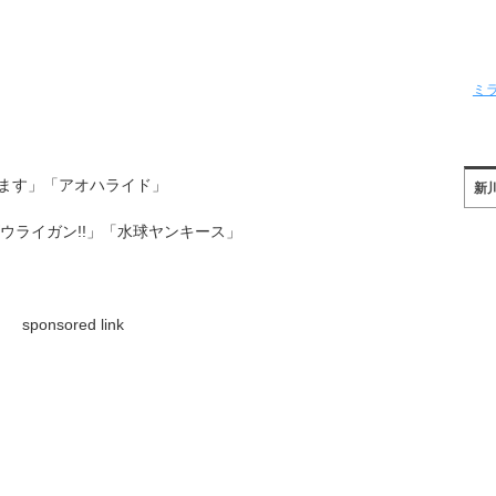
ミ
ます」「アオハライド」
新
ウライガン!!」「水球ヤンキース」
sponsored link