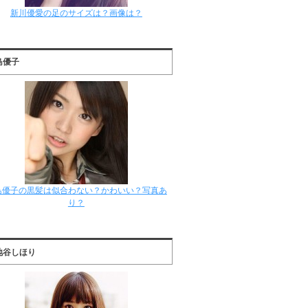
新川優愛の足のサイズは？画像は？
島優子
島優子の黒髪は似合わない？かわいい？写真あ
り？
地谷しほり