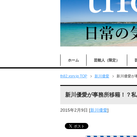
ホーム
芸能人（限定）
th82.xsrv.jp TOP
新川優愛
新川優愛が
新川優愛が事務所移籍！？私
2015年2月9日
[
新川優愛
]