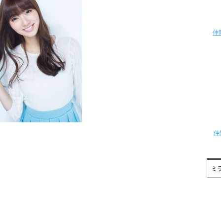
仲
仲
ミ