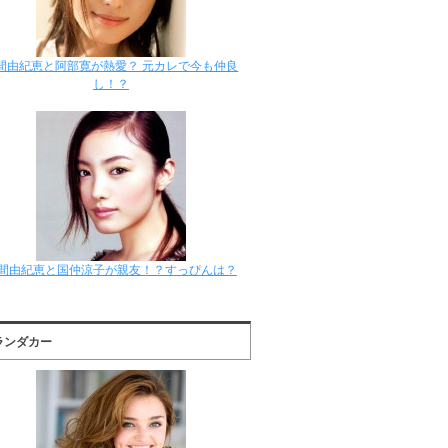
間由紀恵と阿部寛が熱愛？ 元カレで今も仲良
し！？
間由紀恵と国仲涼子が親友！？すっぴんは？
ランダカー