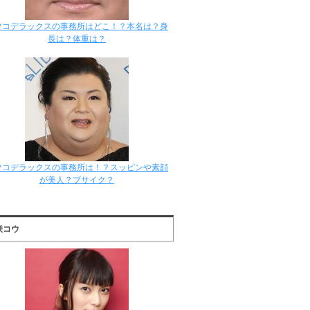
ツコデラックスの事務所はどこ！？本名は？身
長は？体重は？
ツコデラックスの事務所は！？スッピンや素顔
が美人？ブサイク？
咲コウ