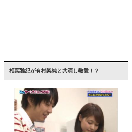
相葉雅紀が有村架純と共演し熱愛！？