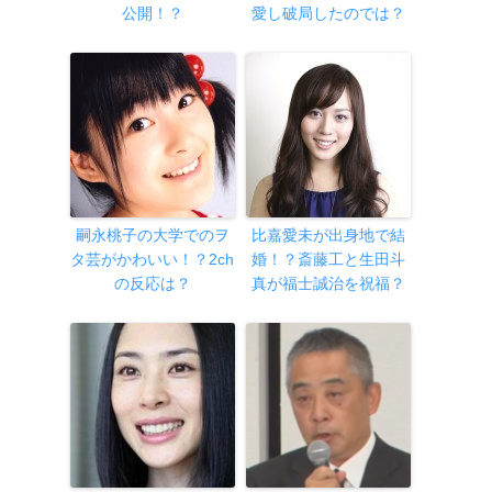
公開！？
愛し破局したのでは？
嗣永桃子の大学でのヲ
比嘉愛未が出身地で結
タ芸がかわいい！？2ch
婚！？斎藤工と生田斗
の反応は？
真が福士誠治を祝福？