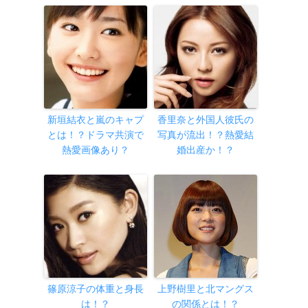
新垣結衣と嵐のキャプ
香里奈と外国人彼氏の
とは！？ドラマ共演で
写真が流出！？熱愛結
熱愛画像あり？
婚出産か！？
篠原涼子の体重と身長
上野樹里と北マングス
は！？
の関係とは！？