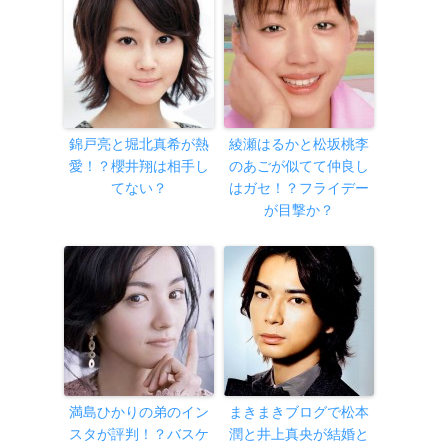
錦戸亮と堀北真希が熱
綾瀬はるかと松坂桃李
愛！？櫻井翔は相手し
のあごが似てて仲良し
てない？
はガセ！？フライデー
が目撃か？
満島ひかりの弟のイン
まきまきブログで松本
スタが評判！？バスケ
潤と井上真央が結婚と