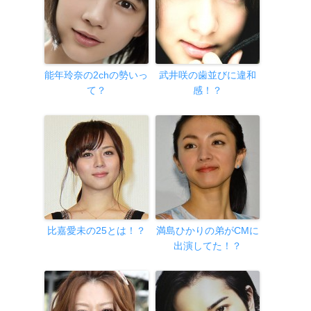
能年玲奈の2chの勢いっ
武井咲の歯並びに違和
て？
感！？
比嘉愛未の25とは！？
満島ひかりの弟がCMに
出演してた！？