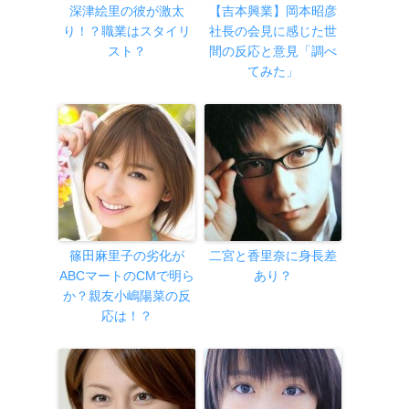
深津絵里の彼が激太
【吉本興業】岡本昭彦
り！？職業はスタイリ
社長の会見に感じた世
スト？
間の反応と意見「調べ
てみた」
篠田麻里子の劣化が
二宮と香里奈に身長差
ABCマートのCMで明ら
あり？
か？親友小嶋陽菜の反
応は！？