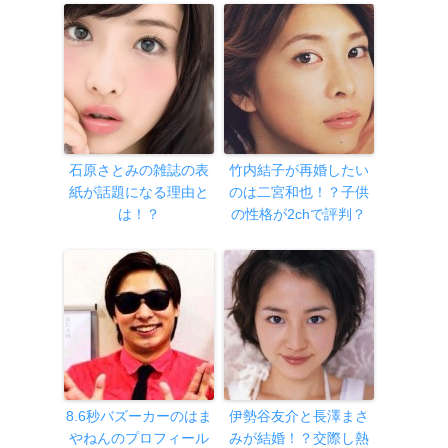
石原さとみの雑誌の表
竹内結子が再婚したい
紙が話題になる理由と
のは二宮和也！？子供
は！？
の性格が2chで評判？
8.6秒バズーカーのはま
伊勢谷友介と長澤まさ
やねんのプロフィール
みが結婚！？交際し熱