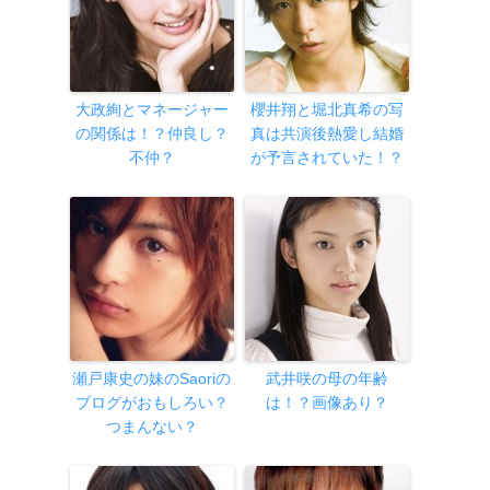
大政絢とマネージャー
櫻井翔と堀北真希の写
の関係は！？仲良し？
真は共演後熱愛し結婚
不仲？
が予言されていた！？
瀬戸康史の妹のSaoriの
武井咲の母の年齢
ブログがおもしろい？
は！？画像あり？
つまんない？