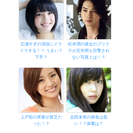
広瀬すずの演技にイラ
松本潤の彼女のプリク
イラする！？ うまい？
ラが五年間も目撃され
下手？
ない写真とは！？
上戸彩の実家が貧乏だ
志田未来の身長は低
った！？
い！？体重は？