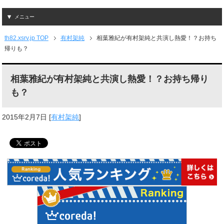
メニュー
th82.xsrv.jp TOP
有村架純
相葉雅紀が有村架純と共演し熱愛！？お持ち
帰りも？
相葉雅紀が有村架純と共演し熱愛！？お持ち帰り
も？
2015年2月7日
[
有村架純
]