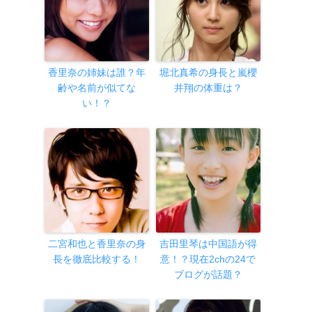
香里奈の姉妹は誰？年
堀北真希の身長と嵐櫻
齢や名前が似てな
井翔の体重は？
い！？
二宮和也と香里奈の身
吉田里琴は中国語が得
長を徹底比較する！
意！？現在2chの24で
ブログが話題？