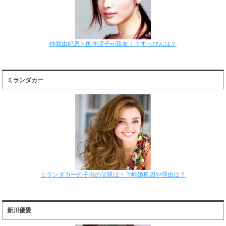
仲間由紀恵と国仲涼子が親友！？すっぴんは？
ミランダカー
ミランダカーの子供の父親は！？離婚原因や理由は？
新川優愛