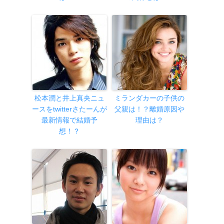
松本潤と井上真央ニュ
ミランダカーの子供の
ースをtwitterさたーんが
父親は！？離婚原因や
最新情報で結婚予
理由は？
想！？