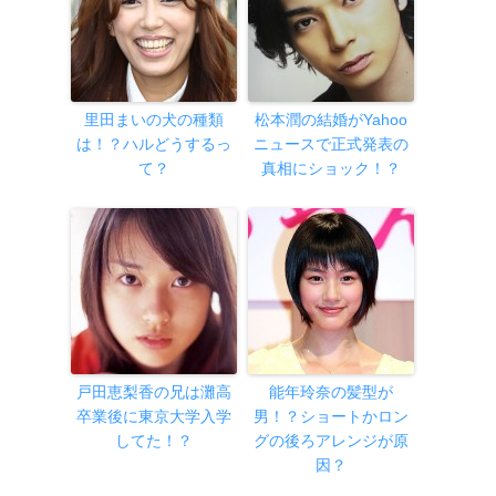
里田まいの犬の種類
松本潤の結婚がYahoo
は！？ハルどうするっ
ニュースで正式発表の
て？
真相にショック！？
戸田恵梨香の兄は灘高
能年玲奈の髪型が
卒業後に東京大学入学
男！？ショートかロン
してた！？
グの後ろアレンジが原
因？