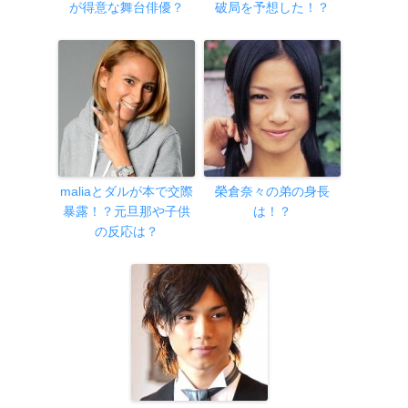
が得意な舞台俳優？
破局を予想した！？
maliaとダルが本で交際
榮倉奈々の弟の身長
暴露！？元旦那や子供
は！？
の反応は？