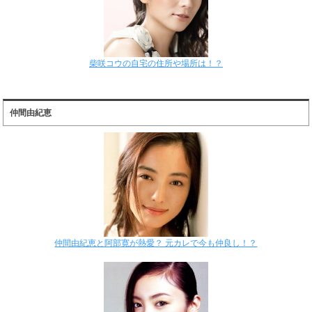
柴咲コウの自宅の住所や場所は！？
仲間由紀恵
仲間由紀恵と阿部寛が熱愛？ 元カレで今も仲良し！？