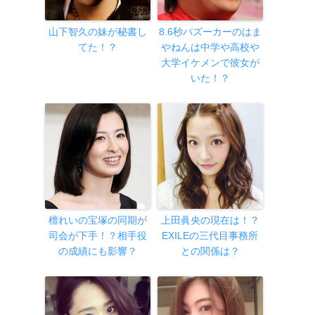
山下智久の妹が秘書し
8.6秒バズーカーのはま
てた！？
やねんは中学や高校や
大学イケメンで彼女が
いた！？
檀れいの宝塚の同期が
上田眞央の現在は！？
司会が下手！？相手役
EXILEの三代目事務所
の成績にも影響？
との関係は？