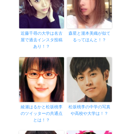
近藤千尋の大学は名古
森星と瀧本美織が似て
屋で過去インスタ投稿
るってほんと！？
あり！？
綾瀬はるかと松坂桃李
松坂桃李の中学の写真
のツイッターの共通点
や高校や大学は！？
とは！？