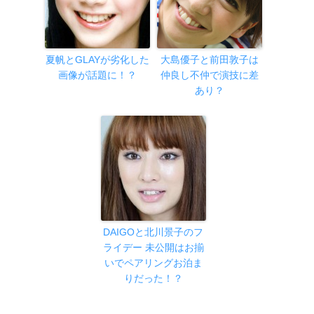
夏帆とGLAYが劣化した
大島優子と前田敦子は
画像が話題に！？
仲良し不仲で演技に差
あり？
DAIGOと北川景子のフ
ライデー 未公開はお揃
いでペアリングお泊ま
りだった！？