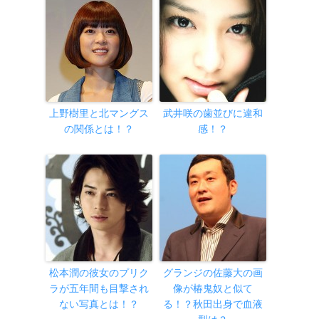
上野樹里と北マングス
武井咲の歯並びに違和
の関係とは！？
感！？
松本潤の彼女のプリク
グランジの佐藤大の画
ラが五年間も目撃され
像が椿鬼奴と似て
ない写真とは！？
る！？秋田出身で血液