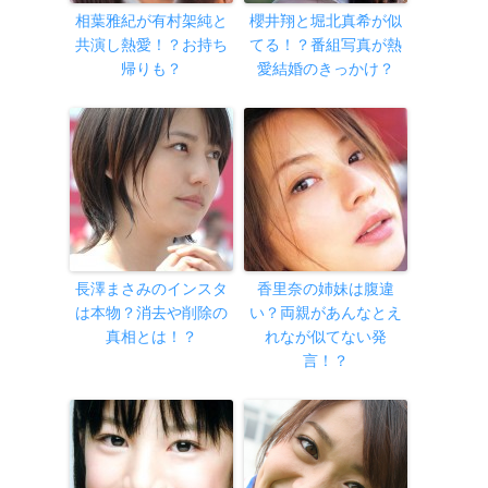
相葉雅紀が有村架純と
櫻井翔と堀北真希が似
共演し熱愛！？お持ち
てる！？番組写真が熱
帰りも？
愛結婚のきっかけ？
長澤まさみのインスタ
香里奈の姉妹は腹違
は本物？消去や削除の
い？両親があんなとえ
真相とは！？
れなが似てない発
言！？