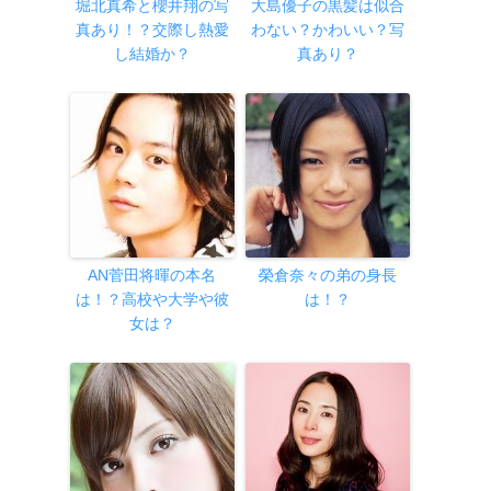
堀北真希と櫻井翔の写
大島優子の黒髪は似合
真あり！？交際し熱愛
わない？かわいい？写
し結婚か？
真あり？
AN菅田将暉の本名
榮倉奈々の弟の身長
は！？高校や大学や彼
は！？
女は？