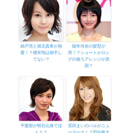
錦戸亮と堀北真希が熱
能年玲奈の髪型が
愛！？櫻井翔は相手し
男！？ショートかロン
てない？
グの後ろアレンジが原
因？
平愛梨が明石出身てほ
里田まいのハルがニュ
んと？
ーヨーク！？田中将大