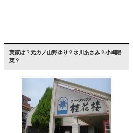
実家は？元カノ山野ゆり？水川あさみ？小嶋陽
菜？