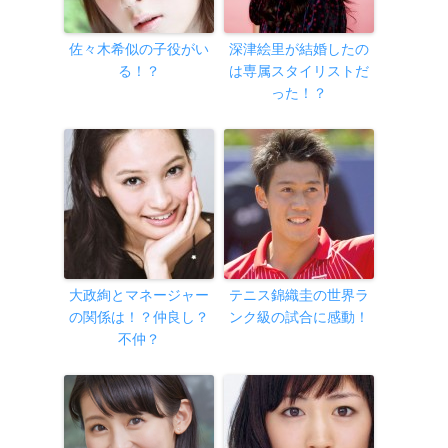
佐々木希似の子役がい
深津絵里が結婚したの
る！？
は専属スタイリストだ
った！？
大政絢とマネージャー
テニス錦織圭の世界ラ
の関係は！？仲良し？
ンク級の試合に感動！
不仲？