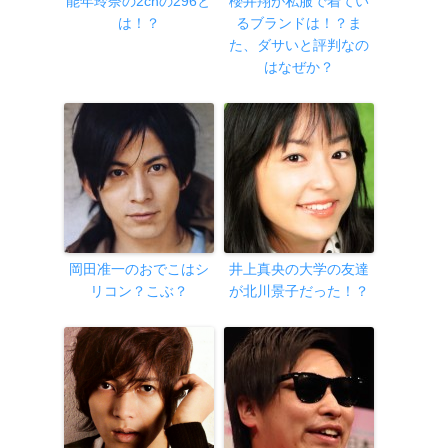
能年玲奈の2chの296と
櫻井翔が私服で着てい
は！？
るブランドは！？ま
た、ダサいと評判なの
はなぜか？
岡田准一のおでこはシ
井上真央の大学の友達
リコン？こぶ？
が北川景子だった！？