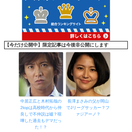
【今だけ公開中】限定記事は今後非公開にします
中居正広と木村拓哉の
長澤まさみの父が岡山
2topは高校時代から仲
でJリーグサッカー？フ
良しで不仲説は噓？喧
ァジアーノ？
嘩した過去もデマだっ
た！？