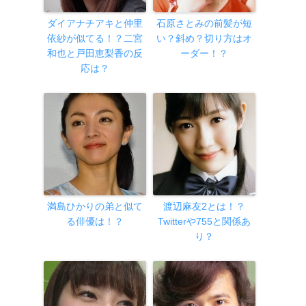
ダイアナチアキと仲里
石原さとみの前髪が短
依紗が似てる！？二宮
い？斜め？切り方はオ
和也と戸田恵梨香の反
ーダー！？
応は？
満島ひかりの弟と似て
渡辺麻友2とは！？
る俳優は！？
Twitterや755と関係あ
り？