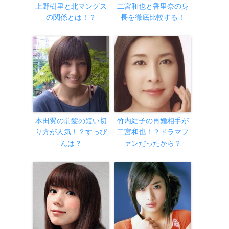
上野樹里と北マングス
二宮和也と香里奈の身
の関係とは！？
長を徹底比較する！
本田翼の前髪の短い切
竹内結子の再婚相手が
り方が人気！？すっぴ
二宮和也！？ドラマフ
んは？
ァンだったから？