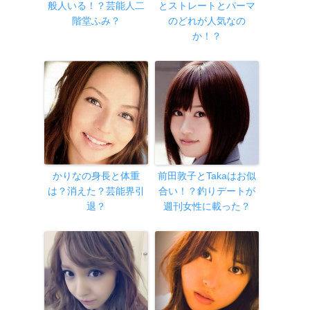
般人いる！？芸能人二
とストレートとパーマ
階堂ふみ？
のどれが人気なの
か！？
かりなの身長と体重
前田敦子とTakaはお似
は？消えた？芸能界引
合い！？釣りデートが
退？
週刊女性に載った？