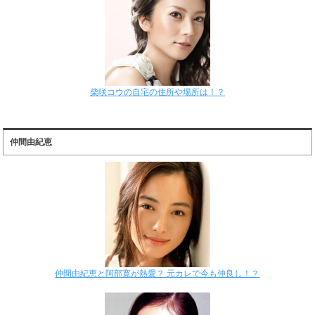
柴咲コウの自宅の住所や場所は！？
仲間由紀恵
仲間由紀恵と阿部寛が熱愛？ 元カレで今も仲良し！？