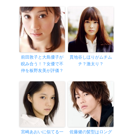
前田敦子と大島優子が
貫地谷しほりがムチム
睨み合う！？女優で不
チ？激太り？
仲を板野友美が評価？
宮崎あおいに似てる一
佐藤健の髪型はロング