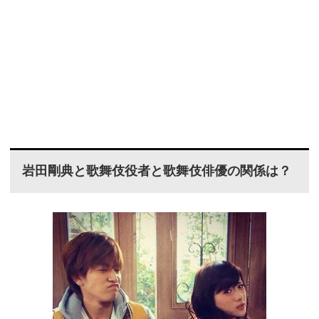
岩田剛典と歌舞伎役者と歌舞伎俳優の関係は？