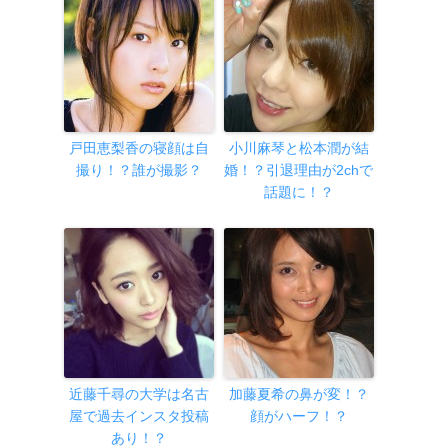
戸田恵梨香の寝顔は自
小川麻琴と松本潤が結
撮り！？誰が撮影？
婚！？引退理由が2chで
話題に！？
近藤千尋の大学は名古
加藤夏希の鼻が変！？
屋で過去インスタ投稿
顔がハーフ！？
あり！？