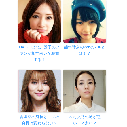
DAIGOと北川景子のフ
能年玲奈の2chの296と
ァンが相性占い？結婚
は！？
する？
香里奈の身長とニノの
木村文乃の足が短
身長は変わらない？
い！？太い？