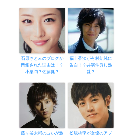
石原さとみのブログが
福士蒼汰が有村架純に
閉鎖された理由は！？
告白！？共演仲良し熱
小栗旬？佐藤健？
愛？
藤ヶ谷太輔の占いが激
松坂桃李が女優のアプ