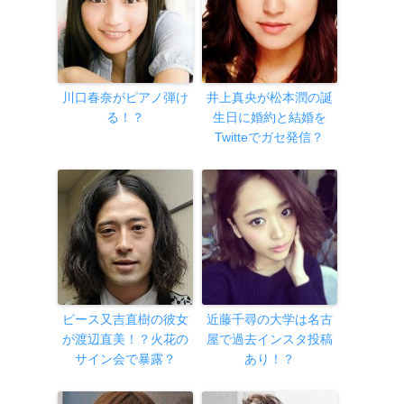
川口春奈がピアノ弾け
井上真央が松本潤の誕
る！？
生日に婚約と結婚を
Twitteでガセ発信？
ピース又吉直樹の彼女
近藤千尋の大学は名古
が渡辺直美！？火花の
屋で過去インスタ投稿
サイン会で暴露？
あり！？