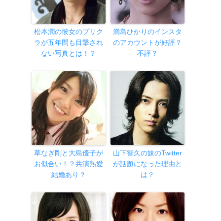
松本潤の彼女のプリク
満島ひかりのインスタ
ラが五年間も目撃され
のアカウントが好評？
ない写真とは！？
不評？
草なぎ剛と大島優子が
山下智久の妹のTwitter
お似合い！？共演熱愛
が話題になった理由と
結婚あり？
は？