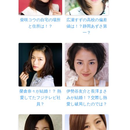
柴咲コウの自宅の場所
広瀬すずの高校の偏差
と住所は！？
値は！？静岡あずさ第
一？
榮倉奈々が結婚！？ 熱
伊勢谷友介と長澤まさ
愛してたフジテレビ社
みが結婚！？交際し熱
員？
愛し破局したのでは？