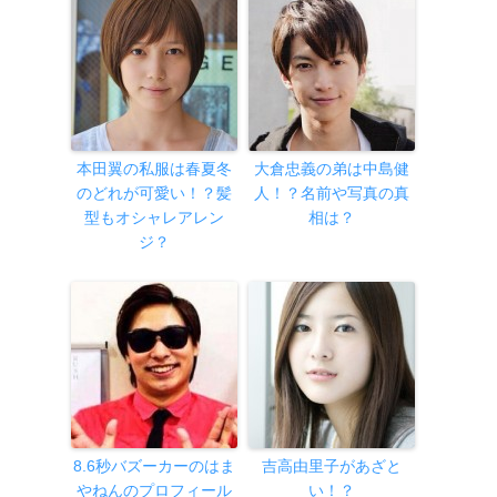
本田翼の私服は春夏冬
大倉忠義の弟は中島健
のどれが可愛い！？髪
人！？名前や写真の真
型もオシャレアレン
相は？
ジ？
8.6秒バズーカーのはま
吉高由里子があざと
やねんのプロフィール
い！？