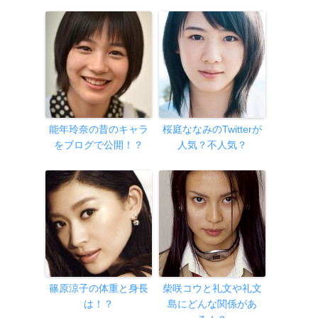
能年玲奈の昔のキャラ
桜庭ななみのTwitterが
をブログで公開！？
人気？不人気？
篠原涼子の体重と身長
柴咲コウと礼文や礼文
は！？
島にどんな関係があ