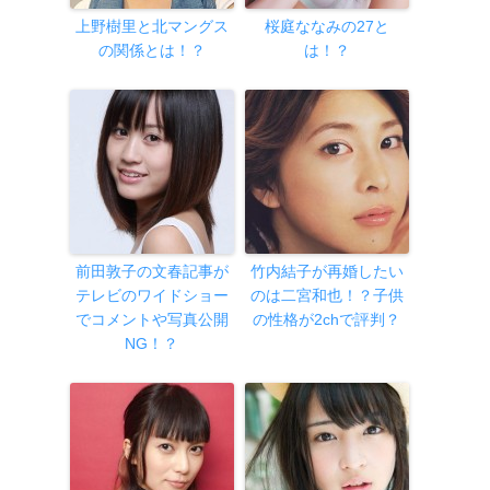
上野樹里と北マングス
桜庭ななみの27と
の関係とは！？
は！？
前田敦子の文春記事が
竹内結子が再婚したい
テレビのワイドショー
のは二宮和也！？子供
でコメントや写真公開
の性格が2chで評判？
NG！？