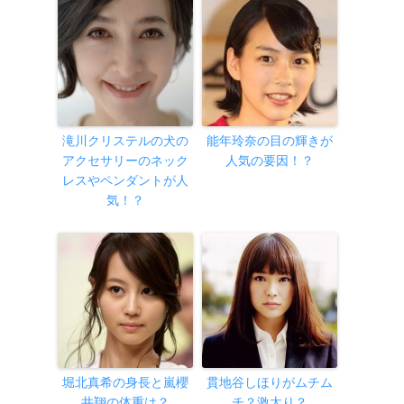
滝川クリステルの犬の
能年玲奈の目の輝きが
アクセサリーのネック
人気の要因！？
レスやペンダントが人
気！？
堀北真希の身長と嵐櫻
貫地谷しほりがムチム
井翔の体重は？
チ？激太り？