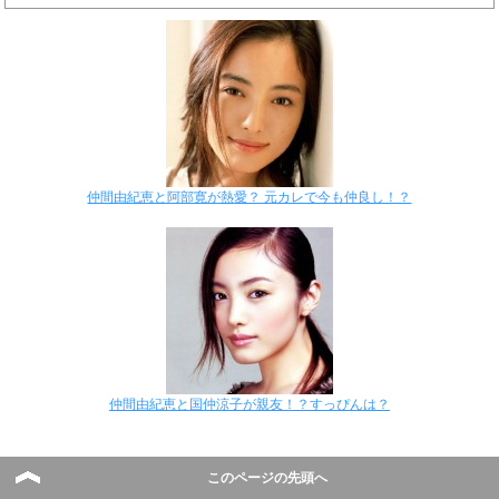
仲間由紀恵と阿部寛が熱愛？ 元カレで今も仲良し！？
仲間由紀恵と国仲涼子が親友！？すっぴんは？
このページの先頭へ
ミランダカー