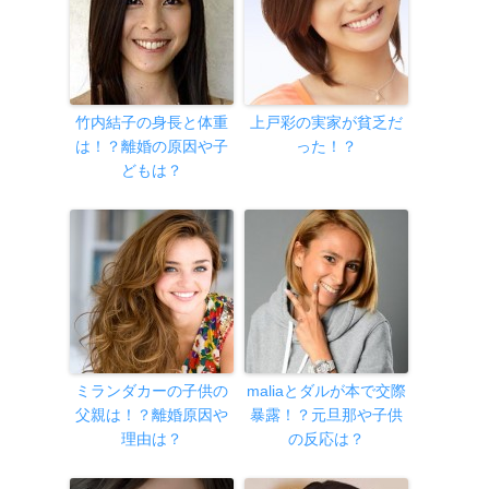
竹内結子の身長と体重
上戸彩の実家が貧乏だ
は！？離婚の原因や子
った！？
どもは？
ミランダカーの子供の
maliaとダルが本で交際
父親は！？離婚原因や
暴露！？元旦那や子供
理由は？
の反応は？