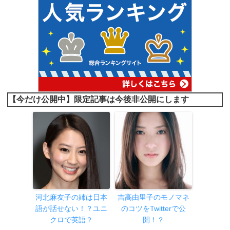
【今だけ公開中】限定記事は今後非公開にします
河北麻友子の姉は日本
吉高由里子のモノマネ
語が話せない！？ユニ
のコツをTwitterで公
クロで英語？
開！？