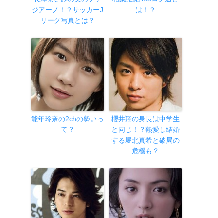
ジアーノ！？サッカーJ
は！？
リーグ写真とは？
能年玲奈の2chの勢いっ
櫻井翔の身長は中学生
て？
と同じ！？熱愛し結婚
する堀北真希と破局の
危機も？