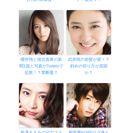
櫻井翔と堀北真希の新
武井咲の前髪が変！？
聞1面と写真がTwitterで
斜めの切り方が原因
拡散！？禁断愛？
か？
長澤まさみの父のファ
相葉雅紀465ログ速と