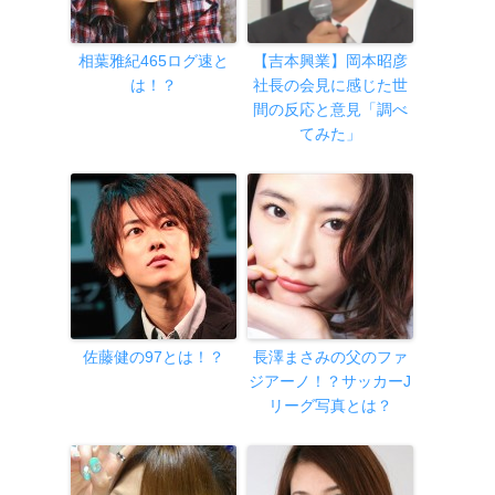
相葉雅紀465ログ速と
【吉本興業】岡本昭彦
は！？
社長の会見に感じた世
間の反応と意見「調べ
てみた」
佐藤健の97とは！？
長澤まさみの父のファ
ジアーノ！？サッカーJ
リーグ写真とは？