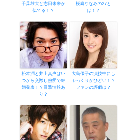
千葉雄大と志田未来が
桜庭ななみの27と
似てる！？
は！？
松本潤と井上真央はい
大島優子の演技中にし
つから交際し熱愛で結
ゃっくりがひどい！？
婚発表！？目撃情報あ
ファンの評価は？
り？