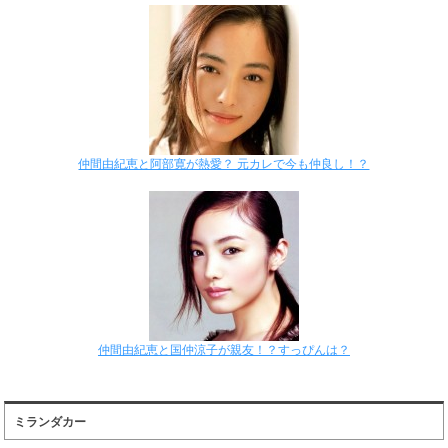
仲間由紀恵と阿部寛が熱愛？ 元カレで今も仲良し！？
仲間由紀恵と国仲涼子が親友！？すっぴんは？
ミランダカー