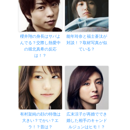
櫻井翔の身長はサバよ
能年玲奈と福士蒼汰が
んでる？交際し熱愛中
対談！？取材写真が似
の堀北真希の反応
ている？
は！？
有村架純の顔の特徴は
広末涼子が再婚ででき
大きい？でかい？エ
婚した相手のキャンド
ラ！？昔は？
ルジュンはヒモ！？