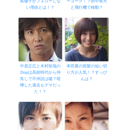
島優子がフォローしな
ーヨーク！？田中将大
い理由とは！？
と飛行機で移動？
中居正広と木村拓哉の
本田翼の前髪の短い切
2topは高校時代から仲
り方が人気！？すっぴ
良しで不仲説は噓？喧
んは？
嘩した過去もデマだっ
た！？