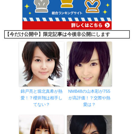
【今だけ公開中】限定記事は今後非公開にします
錦戸亮と堀北真希が熱
NMB48の山本彩が755
愛！？櫻井翔は相手し
が高評価！？交際や熱
てない？
愛は？