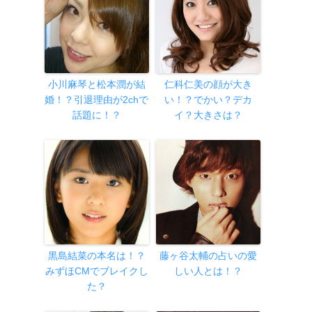
小川麻琴と松本潤が結
仁科仁美の顔が大き
婚！？引退理由が2chで
い！？でかい？デカ
話題に！？
イ？大きさは？
黒島結菜の本名は！？
藤ヶ谷太輔の占いの愛
みずほCMでブレイクし
しい人とは！？
た？