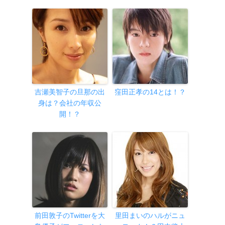
吉瀬美智子の旦那の出
窪田正孝の14とは！？
身は？会社の年収公
開！？
前田敦子のTwitterを大
里田まいのハルがニュ