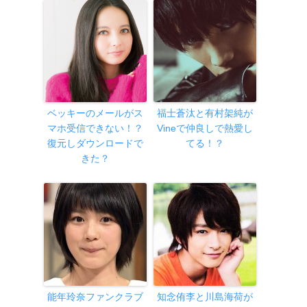
ベッキーのメールがス
福士蒼汰と有村架純が
マホ受信できない！？
Vineで仲良しで熱愛し
復元しダウンロードで
てる！？
きた？
能年玲奈ファンクラブ
知念侑李と川島海荷が