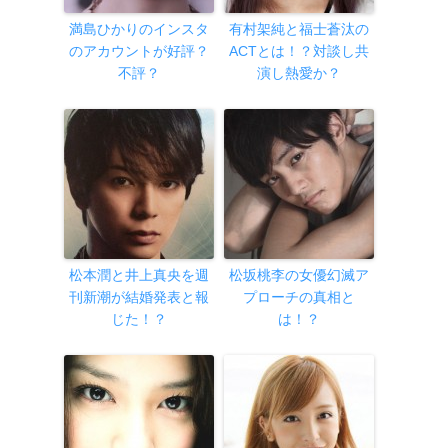
満島ひかりのインスタ
有村架純と福士蒼汰の
のアカウントが好評？
ACTとは！？対談し共
不評？
演し熱愛か？
松本潤と井上真央を週
松坂桃李の女優幻滅ア
刊新潮が結婚発表と報
プローチの真相と
じた！？
は！？