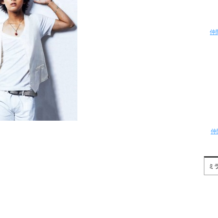
仲
仲
ミ