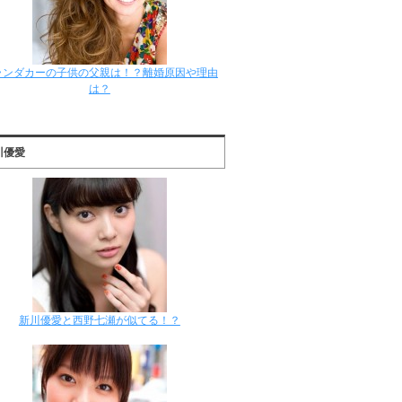
ランダカーの子供の父親は！？離婚原因や理由
は？
川優愛
新川優愛と西野七瀬が似てる！？