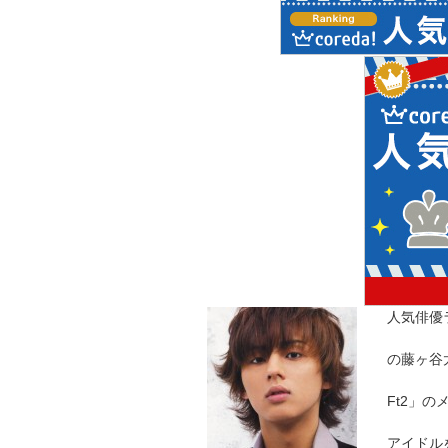
人気俳優
の藤ヶ谷太
Ft2」
アイドル