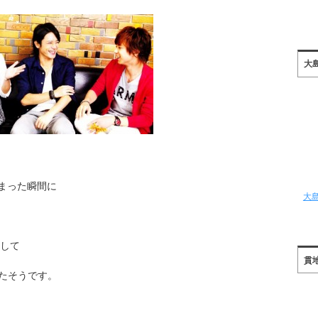
大
決まった瞬間に
大
として
貫
たそうです。