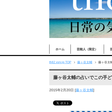
ホーム
芸能人（限定）
th82.xsrv.jp TOP
藤ヶ谷太輔
藤ヶ谷太
藤ヶ谷太輔の占いでこの手ど
2015年2月20日
[
藤ヶ谷太輔
]