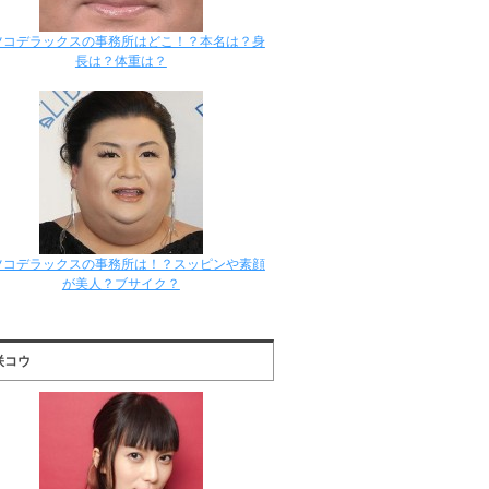
ツコデラックスの事務所はどこ！？本名は？身
長は？体重は？
ツコデラックスの事務所は！？スッピンや素顔
が美人？ブサイク？
咲コウ