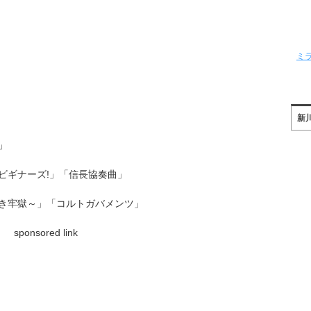
ミ
新
」
ビギナーズ!」「信長協奏曲」
き牢獄～」「コルトガバメンツ」
sponsored link