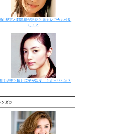
間由紀恵と阿部寛が熱愛？ 元カレで今も仲良
し！？
間由紀恵と国仲涼子が親友！？すっぴんは？
ランダカー