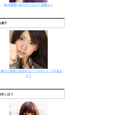
新川優愛の足のサイズは？画像は？
島優子
島優子の黒髪は似合わない？かわいい？写真あ
り？
地谷しほり