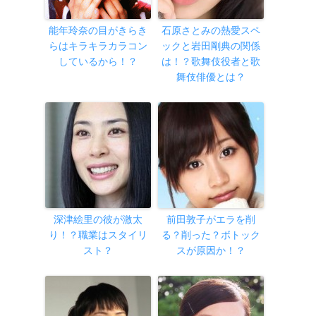
能年玲奈の目がきらき
石原さとみの熱愛スペ
らはキラキラカラコン
ックと岩田剛典の関係
しているから！？
は！？歌舞伎役者と歌
舞伎俳優とは？
深津絵里の彼が激太
前田敦子がエラを削
り！？職業はスタイリ
る？削った？ボトック
スト？
スが原因か！？