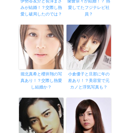
伊勢谷友介と長澤まさ
榮倉奈々が結婚！？ 熱
みが結婚！？交際し熱
愛してたフジテレビ社
愛し破局したのでは？
員？
堀北真希と櫻井翔の写
小倉優子と旦那に年の
真あり！？交際し熱愛
差あり！？美容室で元
し結婚か？
カノと浮気写真も？