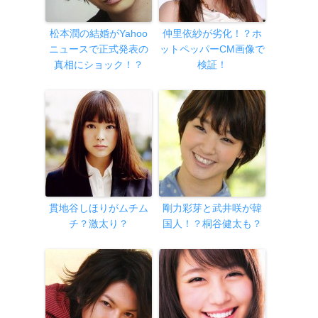
松本潤の結婚がYahoo
仲里依紗が劣化！？ホ
ニュースで正式発表の
ットペッパーCM画像で
真相にショック！？
検証！
貫地谷しほりがムチム
剛力彩芽と武井咲が韓
チ？激太り？
国人！？桐谷健太も？