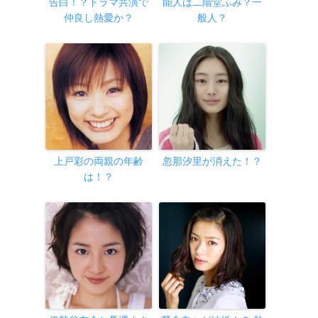
告白！？ドラマ共演で
能人は二階堂ふみ？一
仲良し熱愛か？
般人？
上戸彩の両親の年齢
忽那汐里が消えた！？
は！？