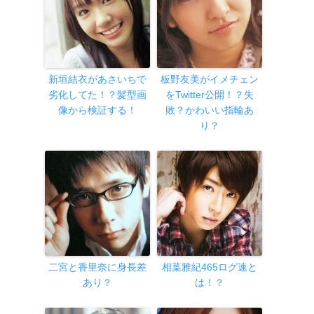
新垣結衣があさいちで
板野友美がイメチェン
劣化してた！？髪型画
をTwitter公開！？失
像から検証する！
敗？かわいい指輪あ
り？
二宮と香里奈に身長差
相葉雅紀465ログ速と
あり？
は！？