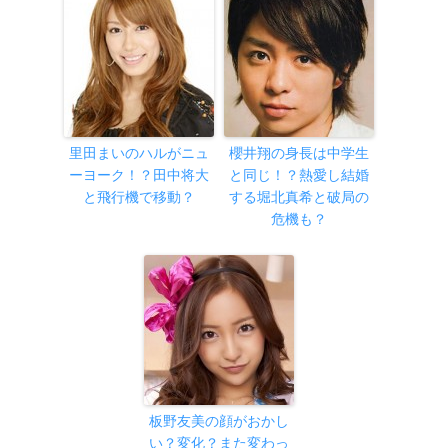
里田まいのハルがニュ
櫻井翔の身長は中学生
ーヨーク！？田中将大
と同じ！？熱愛し結婚
と飛行機で移動？
する堀北真希と破局の
危機も？
板野友美の顔がおかし
い？変化？また変わっ