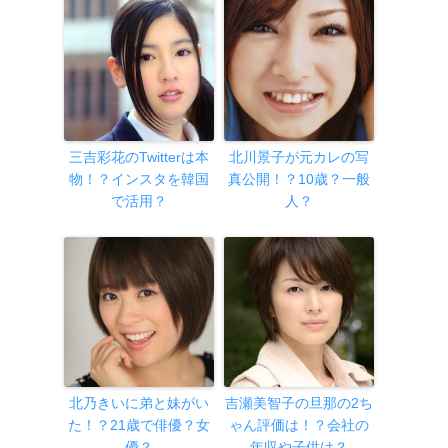
三吉彩花のTwitterは本
北川景子が元カレの写
物！？インスタを韓国
真公開！？10歳？一般
で活用？
人？
北乃きいに弟と妹がい
吉瀬美智子の旦那の2ち
た！？21歳で俳優？女
ゃん評価は！？会社の
優？
年収や子供は？