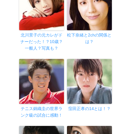
北川景子の元カレがド
松下奈緒と2chの関係と
ナーだった！？10歳？
は？
一般人？写真も？
テニス錦織圭の世界ラ
窪田正孝の14とは！？
ンク級の試合に感動！