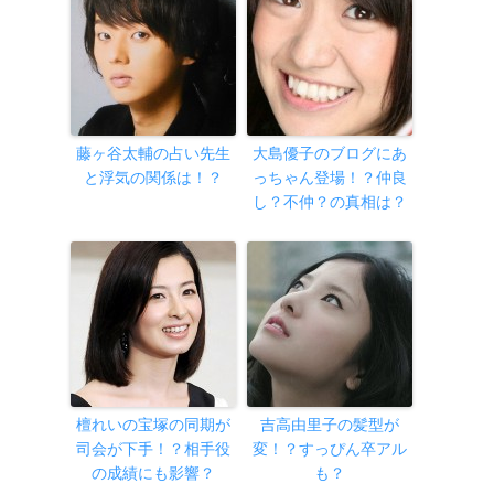
藤ヶ谷太輔の占い先生
大島優子のブログにあ
と浮気の関係は！？
っちゃん登場！？仲良
し？不仲？の真相は？
檀れいの宝塚の同期が
吉高由里子の髪型が
司会が下手！？相手役
変！？すっぴん卒アル
の成績にも影響？
も？