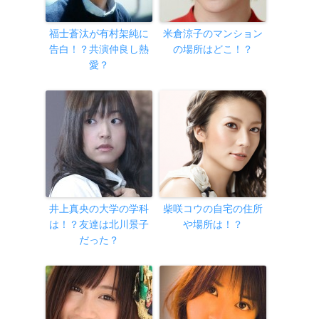
福士蒼汰が有村架純に
米倉涼子のマンション
告白！？共演仲良し熱
の場所はどこ！？
愛？
井上真央の大学の学科
柴咲コウの自宅の住所
は！？友達は北川景子
や場所は！？
だった？