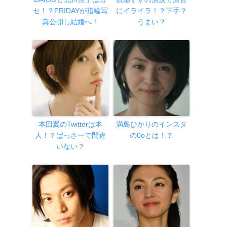
セ！？FRIDAYが指輪写
にイライラ！？下手？
真公開し結婚へ！
うまい？
本田翼のTwitterは本
満島ひかりのインスタ
人！？ばっさーで間違
の0oとは！？
いない？