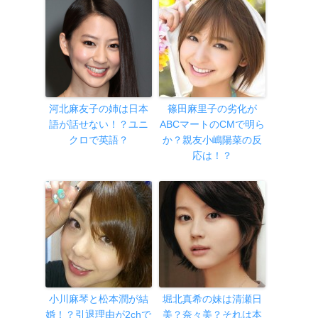
河北麻友子の姉は日本
篠田麻里子の劣化が
語が話せない！？ユニ
ABCマートのCMで明ら
クロで英語？
か？親友小嶋陽菜の反
応は！？
小川麻琴と松本潤が結
堀北真希の妹は清瀬日
婚！？引退理由が2chで
美？奈々美？それは本