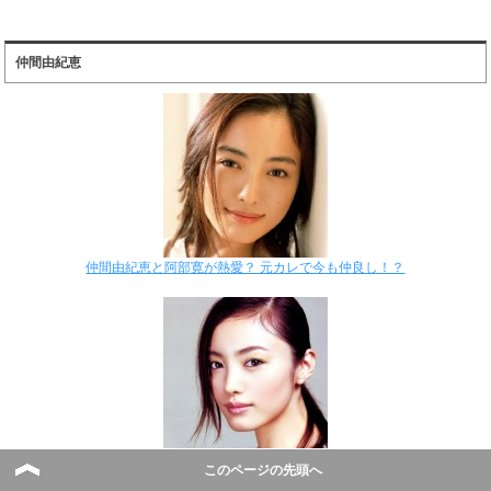
仲間由紀恵
仲間由紀恵と阿部寛が熱愛？ 元カレで今も仲良し！？
このページの先頭へ
仲間由紀恵と国仲涼子が親友！？すっぴんは？