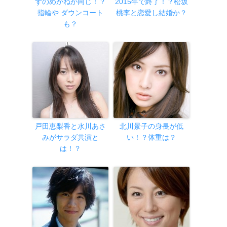
ずのめがねが同じ！？
2015年で終了！？松坂
指輪や ダウンコート
桃李と恋愛し結婚か？
も？
戸田恵梨香と水川あさ
北川景子の身長が低
みがサラダ共演と
い！？体重は？
は！？