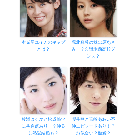
本仮屋ユイカのキャプ
堀北真希の妹は原あさ
とは？
み！？久留米西高校ダ
ンス？
綾瀬はるかと松坂桃李
櫻井翔と宮崎あおい不
に共通点あり！？仲良
仲エピソードあり！？
し熱愛結婚も？
お似合い？熱愛？