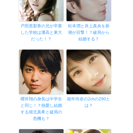
戸田恵梨香の兄が卒業
松本潤と井上真央を新
した学校は灘高と東大
潮が目撃！？破局から
だった！？
結婚する？
櫻井翔の身長は中学生
能年玲奈の2chの290と
と同じ！？熱愛し結婚
は？
する堀北真希と破局の
危機も？