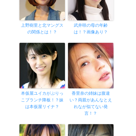
上野樹里と北マングス
武井咲の母の年齢
の関係とは！？
は！？画像あり？
本仮屋ユイカがぶりっ
香里奈の姉妹は腹違
こブランチ降板！？妹
い？両親があんなとえ
は本仮屋リイナ？
れなが似てない発
言！？