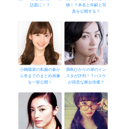
話題に！？
物！？本名と年齢と写
真を公開する？
小嶋陽菜の私服の春か
満島ひかりの弟のイン
ら冬までのまとめ画像
スタが評判！？バスケ
を一挙公開！
が得意な舞台俳優？