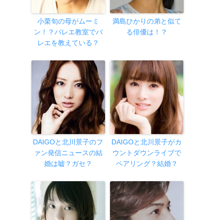
小栗旬の母がムーミ
満島ひかりの弟と似て
ン！？バレエ教室でバ
る俳優は！？
レエを教えている？
DAIGOと北川景子のフ
DAIGOと北川景子がカ
ァン発信ニュースの結
ウントダウンライブで
婚は嘘？ガセ？
ペアリング？結婚？