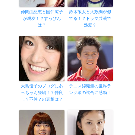
仲間由紀恵と国仲涼子
鈴木敬太と大政絢が似
が親友！？すっぴん
てる！？ドラマ共演で
は？
熱愛？
大島優子のブログにあ
テニス錦織圭の世界ラ
っちゃん登場！？仲良
ンク級の試合に感動！
し？不仲？の真相は？