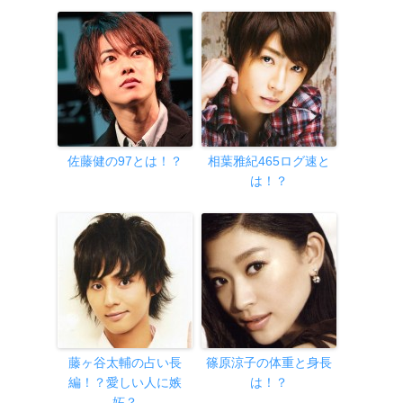
佐藤健の97とは！？
相葉雅紀465ログ速と
は！？
藤ヶ谷太輔の占い長
篠原涼子の体重と身長
編！？愛しい人に嫉
は！？
妬？