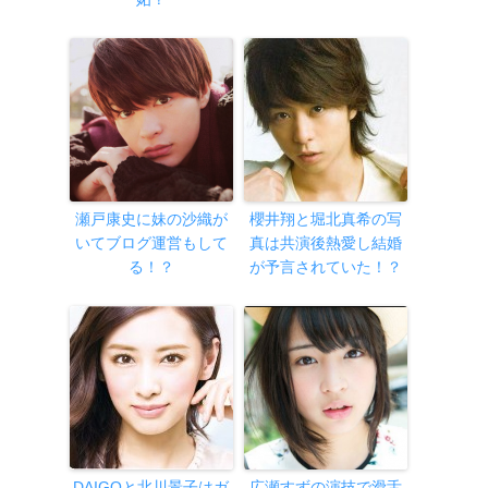
瀬戸康史に妹の沙織が
櫻井翔と堀北真希の写
いてブログ運営もして
真は共演後熱愛し結婚
る！？
が予言されていた！？
DAIGOと北川景子はガ
広瀬すずの演技で滑舌