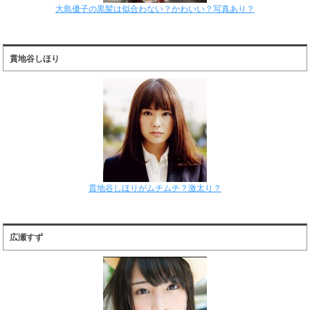
大島優子の黒髪は似合わない？かわいい？写真あり？
貫地谷しほり
貫地谷しほりがムチムチ？激太り？
広瀬すず