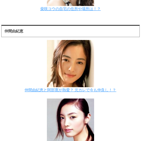
柴咲コウの自宅の住所や場所は！？
仲間由紀恵
仲間由紀恵と阿部寛が熱愛？ 元カレで今も仲良し！？