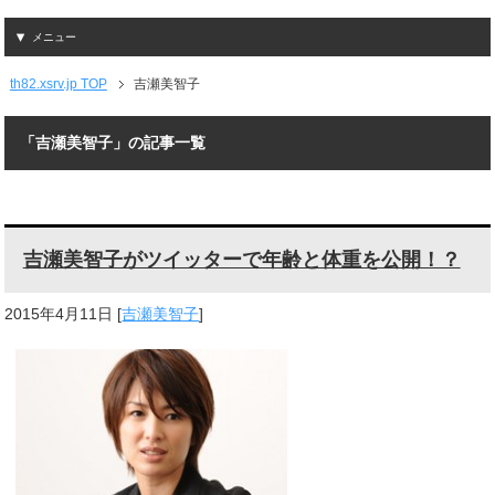
メニュー
th82.xsrv.jp TOP
吉瀬美智子
「吉瀬美智子」の記事一覧
吉瀬美智子がツイッターで年齢と体重を公開！？
2015年4月11日
[
吉瀬美智子
]