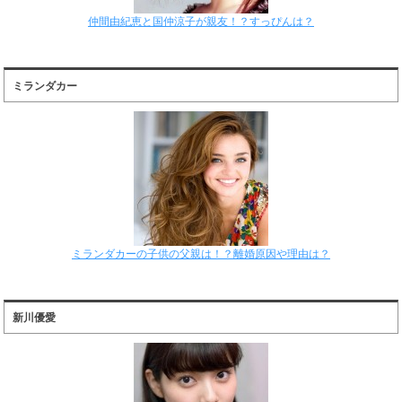
仲間由紀恵と国仲涼子が親友！？すっぴんは？
ミランダカー
ミランダカーの子供の父親は！？離婚原因や理由は？
新川優愛