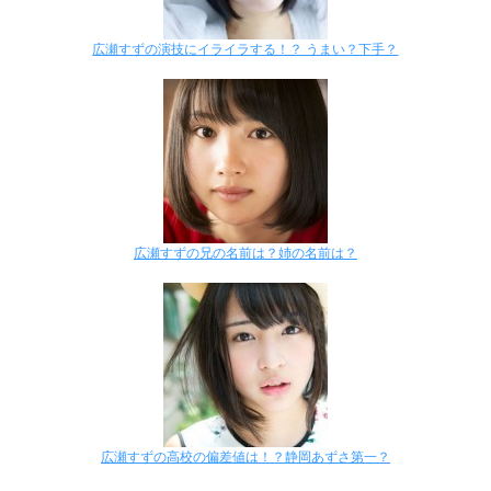
広瀬すずの演技にイライラする！？ うまい？下手？
広瀬すずの兄の名前は？姉の名前は？
広瀬すずの高校の偏差値は！？静岡あずさ第一？