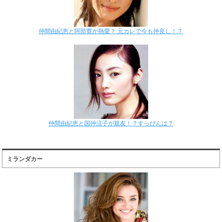
仲間由紀恵と阿部寛が熱愛？ 元カレで今も仲良し！？
仲間由紀恵と国仲涼子が親友！？すっぴんは？
ミランダカー