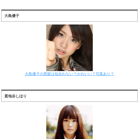
大島優子
大島優子の黒髪は似合わない？かわいい？写真あり？
貫地谷しほり