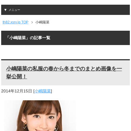
メニュー
th82.xsrv.jp TOP
小嶋陽菜
「小嶋陽菜」の記事一覧
小嶋陽菜の私服の春から冬までのまとめ画像を一
挙公開！
2014年12月15日
[
小嶋陽菜
]