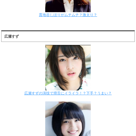
貫地谷しほりがムチムチ？激太り？
広瀬すず
広瀬すずの演技で滑舌にイライラ！？下手？うまい？