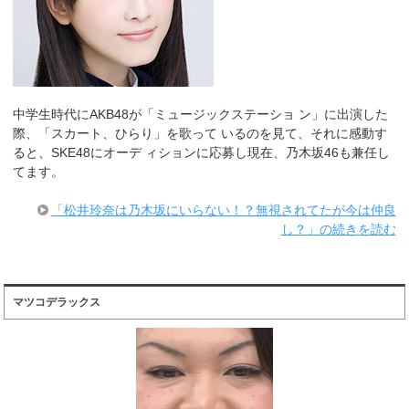
中学生時代にAKB48が「ミュージックステーショ ン」に出演した
際、「スカート、ひらり」を歌って いるのを見て、それに感動す
ると、SKE48にオーデ ィションに応募し現在、乃木坂46も兼任し
てます。
「松井玲奈は乃木坂にいらない！？無視されてたが今は仲良
し？」の続きを読む
マツコデラックス